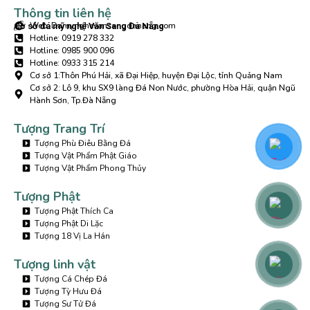
Thông tin liên hệ
Web: Damynghevansangdanang.com
Cơ sở đá mỹ nghệ Văn Sang Đà Nẵng
Hotline: 0919 278 332
Hotline: 0985 900 096
Hotline: 0933 315 214
Cơ sở 1:Thôn Phú Hải, xã Đại Hiệp, huyện Đại Lộc, tỉnh Quảng Nam
Cơ sở 2: Lô 9, khu SX9 làng Đá Non Nước, phường Hòa Hải, quận Ngũ
Hành Sơn, Tp.Đà Nẵng
Tượng Trang Trí
Tượng Phù Điêu Bằng Đá
Tượng Vật Phẩm Phật Giáo
Tượng Vật Phẩm Phong Thủy
Tượng Phật
Tượng Phật Thích Ca
Tượng Phật Di Lặc
Tượng 18 Vị La Hán
Tượng linh vật
Tượng Cá Chép Đá
Tượng Tỳ Hưu Đá
Tượng Sư Tử Đá